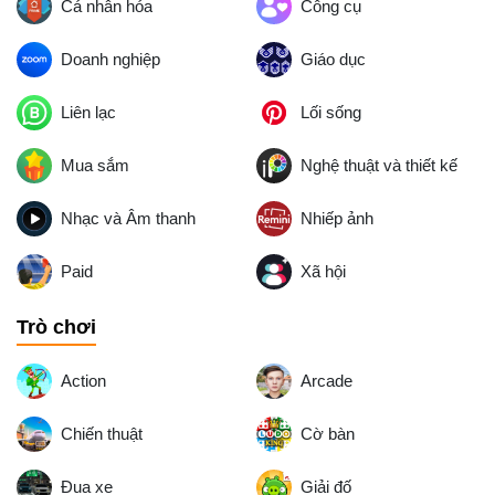
Cá nhân hóa
Công cụ
Doanh nghiệp
Giáo dục
Liên lạc
Lối sống
Mua sắm
Nghệ thuật và thiết kế
Nhạc và Âm thanh
Nhiếp ảnh
Paid
Xã hội
Trò chơi
Action
Arcade
Chiến thuật
Cờ bàn
Đua xe
Giải đố