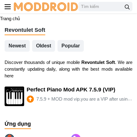
Trang chủ
Revontulet Soft
Newest
Oldest
Popular
Discover thousands of unique mobile
Revontulet Soft
. We are
constantly updating daily, along with the best mods available
here
Perfect Piano Mod APK 7.5.9 (VIP)
7.5.9
+
MOD mod vip.you are a VIP after using this apk. can be online or offline. VIP limit after update :)
Ứng dụng