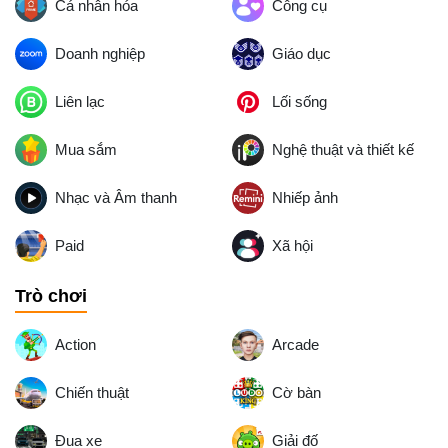
Cá nhân hóa
Công cụ
Doanh nghiệp
Giáo dục
Liên lạc
Lối sống
Mua sắm
Nghệ thuật và thiết kế
Nhạc và Âm thanh
Nhiếp ảnh
Paid
Xã hội
Trò chơi
Action
Arcade
Chiến thuật
Cờ bàn
Đua xe
Giải đố