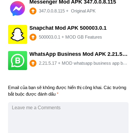
Messenger Mod APK 347.0.0.8.115
347.0.0.8.115
+
Original APK
Snapchat Mod APK 500003.0.1
500003.0.1
+
MOD GB Features
WhatsApp Business Mod APK 2.21.5.17
2.21.5.17
+
MOD whatsapp business app by Aaran
Email của bạn sẽ không được hiển thị công khai.
Các trường
bắt buộc được đánh dấu
*