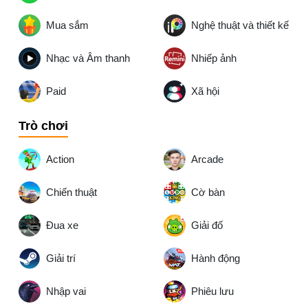
Mua sắm
Nghệ thuật và thiết kế
Nhạc và Âm thanh
Nhiếp ảnh
Paid
Xã hội
Trò chơi
Action
Arcade
Chiến thuật
Cờ bàn
Đua xe
Giải đố
Giải trí
Hành động
Nhập vai
Phiêu lưu