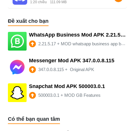
1:20 chiều
111.09 MB
Đề xuất cho bạn
WhatsApp Business Mod APK 2.21.5.17
2.21.5.17
+
MOD whatsapp business app by Aaran
Messenger Mod APK 347.0.0.8.115
347.0.0.8.115
+
Original APK
Snapchat Mod APK 500003.0.1
500003.0.1
+
MOD GB Features
Có thể bạn quan tâm