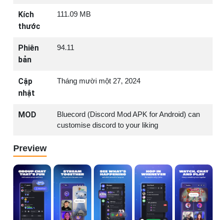
Kích
111.09 MB
thước
Phiên
94.11
bản
Cập
Tháng mười một 27, 2024
nhật
MOD
Bluecord (Discord Mod APK for Android) can
customise discord to your liking
Preview