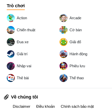
Trò chơi
Action
Arcade
Chiến thuật
Cờ bàn
Đua xe
Giải đố
Giải trí
Hành động
Nhập vai
Phiêu lưu
Thẻ bài
Thể thao
Về chúng tôi
Disclaimer
Điều khoản
Chính sách bảo mật