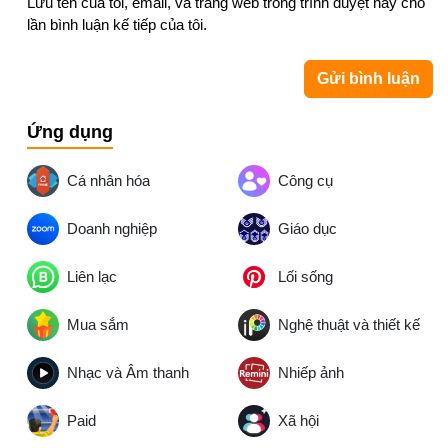
Lưu tên của tôi, email, và trang web trong trình duyệt này cho
lần bình luận kế tiếp của tôi.
Ứng dụng
Cá nhân hóa
Công cụ
Doanh nghiệp
Giáo dục
Liên lạc
Lối sống
Mua sắm
Nghệ thuật và thiết kế
Nhạc và Âm thanh
Nhiếp ảnh
Paid
Xã hội