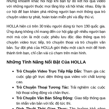
những khoảnh khắc hồi hộp khi bạn tự do kết nối qua video
với những người thuộc mọi tầng lớp xã hội khác nhau. Đây là
cơ hội để bạn khám phá những người bạn mới thông qua trò
chuyện video tự phát, hoàn toàn miễn phí và đầy thú vị.
HOLLA hiện có trên 30 triệu người dùng từ hơn 190 quốc gia.
Ứng dụng không chỉ mang đến cơ hội gặp gỡ nhiều người bạn
mới mà còn là một cuộc phiêu lưu độc đáo thông qua trò
chuyện video trực tiếp, trò chuyện thoại và trò chuyện văn
bản. Sự đột phá của HOLLA giới thiệu một cách mới để hình
thành tình bạn, chỉ cần vài cú chạm trên màn hình.
Những Tính Năng Nổi Bật Của HOLLA
Trò Chuyện Video Trực Tiếp Hấp Dẫn:
Tham gia các
cuộc gặp gỡ trực diện thông qua video với chất lượng
cao.
Trò Chuyện Thoại Tương Tác:
Trải nghiệm các cuộc
hội thoại sống động và chân thực.
Trò Chuyện Văn Bản Sống Động:
Giao tiếp thông qua
tin nhắn văn bản với tốc độ tức thì.
Dịch Thuật Thời Gian Thực:
Tận hưởng khả năng