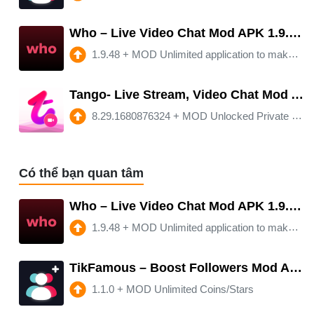
Who – Live Video Chat Mod APK 1.9.48 (Unlimited money)(Free purchase)
1.9.48
+
MOD Unlimited application to make calls and CHATTS with beautiful girls totally free unlimited coins for longer duration and ...
Tango- Live Stream, Video Chat Mod APK 8.29.1680876324 (Unlimited money)(Unlocked)
8.29.1680876324
+
MOD Unlocked Private Room/Money/Coins
Có thể bạn quan tâm
Who – Live Video Chat Mod APK 1.9.48 (Unlimited money)(Free purchase)
1.9.48
+
MOD Unlimited application to make calls and CHATTS with beautiful girls totally free unlimited coins for longer duration and ...
TikFamous – Boost Followers Mod APK 1.1.0 (Unlimited money)
1.1.0
+
MOD Unlimited Coins/Stars