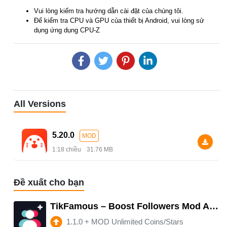
Vui lòng kiểm tra hướng dẫn cài đặt của chúng tôi.
Để kiểm tra CPU và GPU của thiết bị Android, vui lòng sử
dụng ứng dụng CPU-Z
All Versions
5.20.0
MOD
1:18 chiều
31.76 MB
Đề xuất cho bạn
TikFamous – Boost Followers Mod APK 1.1.0 (Unlimited money)
1.1.0
+
MOD Unlimited Coins/Stars