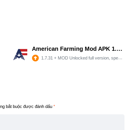
)(Full)
American Farming Mod APK 1.7.31 (Unlimited money)(Unlocked)(Full)
1.7.31
+
MOD Unlocked full version, spend money without reduction.（play offline）
peed)
ng bắt buộc được đánh dấu
*