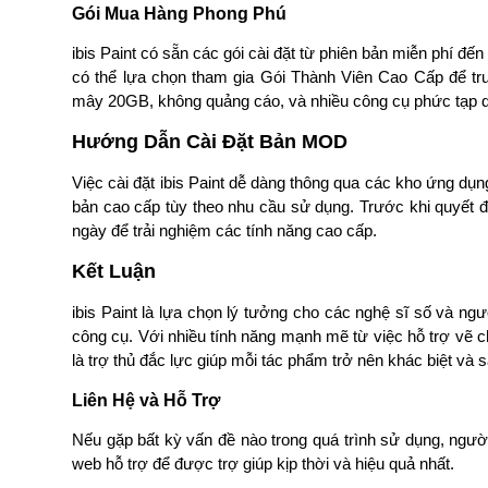
Gói Mua Hàng Phong Phú
ibis Paint có sẵn các gói cài đặt từ phiên bản miễn phí đế
có thể lựa chọn tham gia Gói Thành Viên Cao Cấp để tr
mây 20GB, không quảng cáo, và nhiều công cụ phức tạp dà
Hướng Dẫn Cài Đặt Bản MOD
Việc cài đặt ibis Paint dễ dàng thông qua các kho ứng dụn
bản cao cấp tùy theo nhu cầu sử dụng. Trước khi quyết đ
ngày để trải nghiệm các tính năng cao cấp.
Kết Luận
ibis Paint là lựa chọn lý tưởng cho các nghệ sĩ số và n
công cụ. Với nhiều tính năng mạnh mẽ từ việc hỗ trợ vẽ c
là trợ thủ đắc lực giúp mỗi tác phẩm trở nên khác biệt và 
Liên Hệ và Hỗ Trợ
Nếu gặp bất kỳ vấn đề nào trong quá trình sử dụng, người
web hỗ trợ
để được trợ giúp kịp thời và hiệu quả nhất.