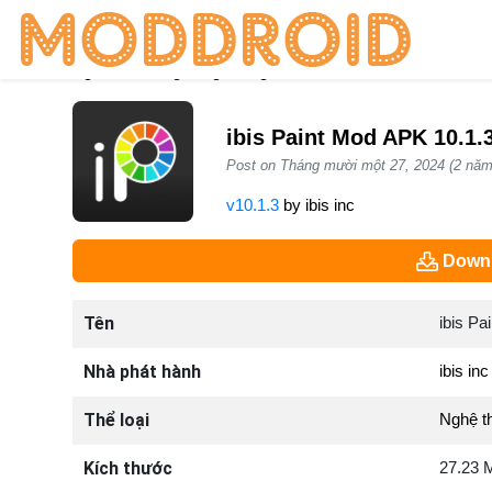
Trang chủ
Ứng dụng
Nghệ thuật và thiết kế
ibis Pai
ibis Paint Mod APK 10.1.
Post on Tháng mười một 27, 2024 (2 năm
v10.1.3
by
ibis inc
Downl
Tên
ibis Pai
Nhà phát hành
ibis inc
Thể loại
Nghệ th
Kích thước
27.23 