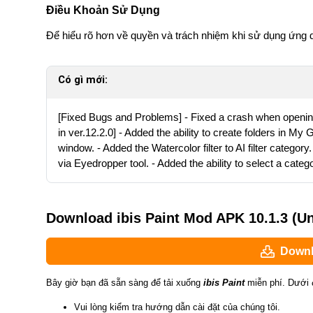
Điều Khoản Sử Dụng
Để hiểu rõ hơn về quyền và trách nhiệm khi sử dụng ứng dụ
Có gì mới:
[Fixed Bugs and Problems] - Fixed a crash when opening
in ver.12.2.0] - Added the ability to create folders in My 
window. - Added the Watercolor filter to AI filter categor
via Eyedropper tool. - Added the ability to select a categ
Download ibis Paint Mod APK 10.1.3 (U
Downl
Bây giờ bạn đã sẵn sàng để tải xuống
ibis Paint
miễn phí. Dưới đ
Vui lòng kiểm tra hướng dẫn cài đặt của chúng tôi.