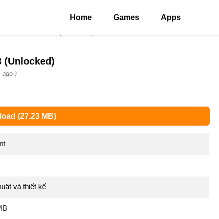
Home
Games
Apps
nt Mod APK 10.1.3 (Unlocked)
3 (Unlocked)
 ago )
oad (27.23 MB)
nt
uật và thiết kế
MB