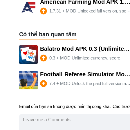
American Farming Mod APK 1.7.31 (Unlimited money)(Unlocked
1.7.31
+
MOD Unlocked full version, spend money without reduction.（play offline）
Có thể bạn quan tâm
Balatro Mod APK 0.3 (Unlimited money)
0.3
+
MOD Unlimited currency, score
Football Referee Simulator Mod APK 7.4 (Paid for free)(Unlocked)(Full)(Mod s
7.4
+
MOD Unlock the paid full version and speed hack
Email của bạn sẽ không được hiển thị công khai.
Các trườ