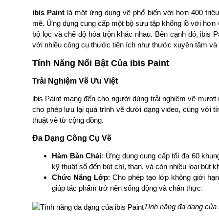
ibis Paint
là một ứng dụng vẽ phổ biến với hơn 400 triệu
mẽ. Ứng dụng cung cấp một bộ sưu tập khổng lồ với hơn 47
bộ lọc và chế độ hòa trộn khác nhau. Bên cạnh đó, ibis Pai
với nhiều công cụ thước tiện ích như thước xuyên tâm và
Tính Năng Nổi Bật Của ibis Paint
Trải Nghiệm Vẽ Ưu Việt
ibis Paint mang đến cho người dùng trải nghiệm vẽ mượt
cho phép lưu lại quá trình vẽ dưới dạng video, cùng với 
thuật vẽ từ cộng đồng.
Đa Dạng Công Cụ Vẽ
Hàm Bàn Chải
: Ứng dụng cung cấp tối đa 60 khung 
kỹ thuật số đến bút chì, than, và còn nhiều loại bút k
Chức Năng Lớp
: Cho phép tạo lớp không giới hạn
giúp tác phẩm trở nên sống động và chân thực.
Tính năng đa dạng của i