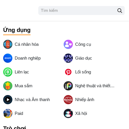
Ứng dụng
Cá nhân hóa
Công cụ
Doanh nghiệp
Giáo dục
Liên lạc
Lối sống
Mua sắm
Nghệ thuật và thiết kế
Nhạc và Âm thanh
Nhiếp ảnh
Paid
Xã hội
Trò chơi