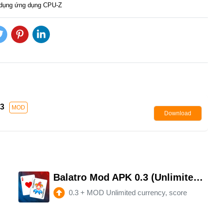
ử dụng ứng dụng CPU-Z
.3
MOD
Download
peed)
Balatro Mod APK 0.3 (Unlimited money)
0.3
+
MOD Unlimited currency, score