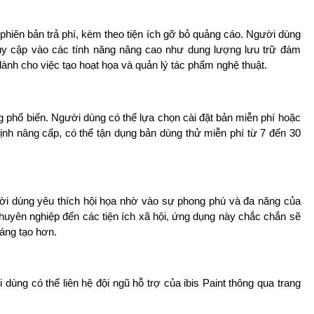
n phiên bản trả phí, kèm theo tiện ích gỡ bỏ quảng cáo. Người dùng
uy cập vào các tính năng nâng cao như dung lượng lưu trữ đám
nh cho việc tạo hoạt họa và quản lý tác phẩm nghệ thuật.
g phổ biến. Người dùng có thể lựa chọn cài đặt bản miễn phí hoặc
ịnh nâng cấp, có thể tận dụng bản dùng thử miễn phí từ 7 đến 30
gười dùng yêu thích hội họa nhờ vào sự phong phú và đa năng của
huyên nghiệp đến các tiện ích xã hội, ứng dụng này chắc chắn sẽ
sáng tạo hơn.
 dùng có thể liên hệ đội ngũ hỗ trợ của ibis Paint thông qua
trang