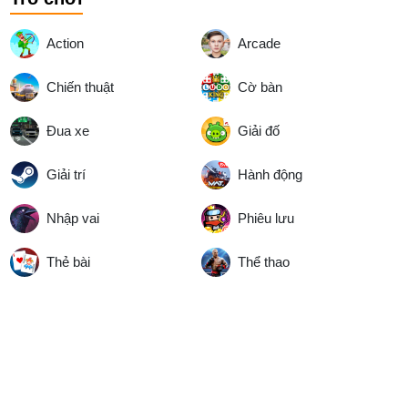
Action
Arcade
Chiến thuật
Cờ bàn
Đua xe
Giải đố
Giải trí
Hành động
Nhập vai
Phiêu lưu
Thẻ bài
Thể thao