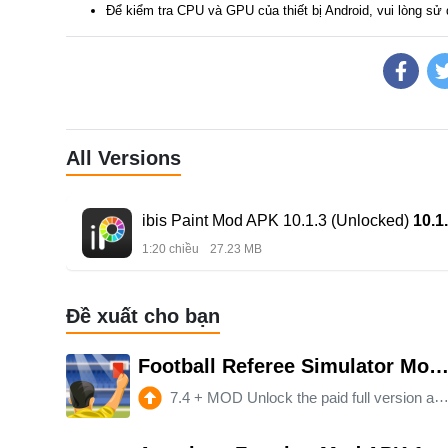
Để kiểm tra CPU và GPU của thiết bị Android, vui lòng s
All Versions
ibis Paint Mod APK 10.1.3 (Unlocked)
10.1
1:20 chiều
27.23 MB
Đề xuất cho bạn
Football Referee Simulator Mod APK 7.4 (Paid for free)(Unlocked)(Full)(Mod s
7.4
+
MOD Unlock the paid full version and speed hack