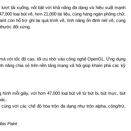
 lượt tải xuống, nổi bật với khả năng đa dạng và hiệu suất mạnh
,000 loại bút vẽ, hơn 21,000 tài liệu, cùng hàng ngàn phông chữ,
nt còn hỗ trợ ghi lại quá trình vẽ, tính năng ổn định nét vẽ, cùng
 thước đối xứng.
 mà với tốc độ cao, tối ưu nhờ vào công nghệ OpenGL. Ứng dụng
tính năng chia sẻ trên nền tảng mạng xã hội giúp khám phá các kỹ
hình mỗi giây, với hơn 47,000 loại bút vẽ từ bút bi, bút mực, bút
hác.
 cùng với các chế độ hòa trộn đa dạng như trộn alpha, cộng/trừ,
bis Paint