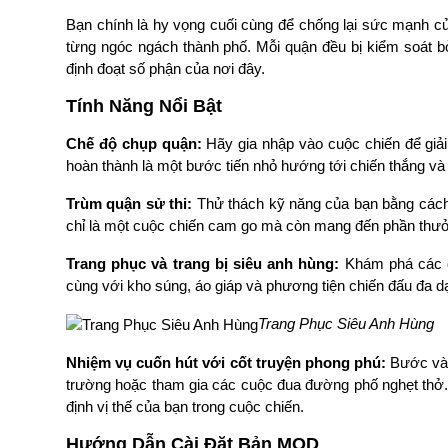
Bạn chính là hy vọng cuối cùng để chống lại sức mạnh của
từng ngóc ngách thành phố. Mỗi quận đều bị kiểm soát bởi
định đoạt số phận của nơi đây.
Tính Năng Nổi Bật
Chế độ chụp quận:
Hãy gia nhập vào cuộc chiến để giả
hoàn thành là một bước tiến nhỏ hướng tới chiến thắng và
Trùm quận sử thi:
Thử thách kỹ năng của bạn bằng cách 
chỉ là một cuộc chiến cam go mà còn mang đến phần thưởn
Trang phục và trang bị siêu anh hùng:
Khám phá các c
cùng với kho súng, áo giáp và phương tiện chiến đấu đa dạ
Trang Phục Siêu Anh Hùng
Nhiệm vụ cuốn hút với cốt truyện phong phú:
Bước vào
trường hoặc tham gia các cuộc đua đường phố nghẹt thở. 
định vị thế của bạn trong cuộc chiến.
Hướng Dẫn Cài Đặt Bản MOD