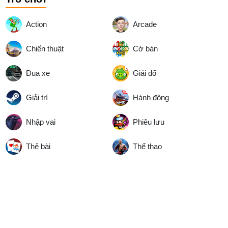
Action
Arcade
Chiến thuật
Cờ bàn
Đua xe
Giải đố
Giải trí
Hành động
Nhập vai
Phiêu lưu
Thẻ bài
Thể thao