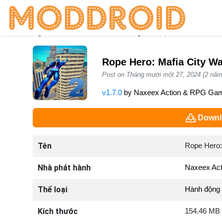
Trang chủ
Trò chơi
Hành động
Rope Hero: Mafia Ci
Rope Hero: Mafia City W
Post on Tháng mười một 27, 2024 (2 năm
v1.7.0
by
Naxeex Action & RPG Ga
Downl
Tên
Rope Hero:
Nhà phát hành
Naxeex Ac
Thể loại
Hành động
Kích thước
154.46 MB