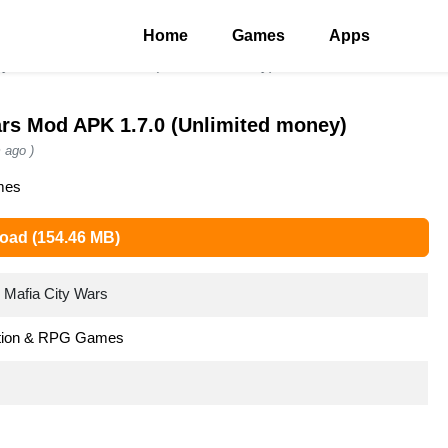
Home
Games
Apps
ty Wars Mod APK 1.7.0 (Unlimited money)
ars Mod APK 1.7.0 (Unlimited money)
 ago )
mes
oad (154.46 MB)
 Mafia City Wars
tion & RPG Games