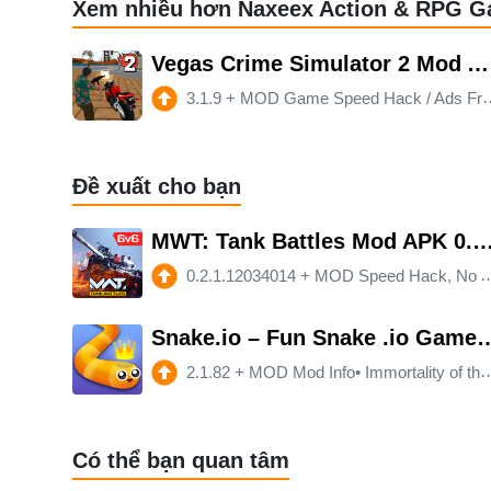
Xem nhiều hơn Naxeex Action & RPG 
Vegas Crime Simulator 2 Mod APK 3.1.9 (Unlimited money)(Free purchase)(Mod speed)
3.1.9
+
MOD Game Speed Hack / Ads Free- money
Đề xuất cho bạn
MWT: Tank Battles Mod APK 0.2.1.12034014 (Remove ads)(
0.2.1.12034014
+
MOD Speed Hack, No Ads.
Snake.io – Fun Snake .io Game
2.1.82
+
MOD Mod Info• Immortality of the player • unlocking all skins • unlocking the shutdown of advertising
Có thể bạn quan tâm