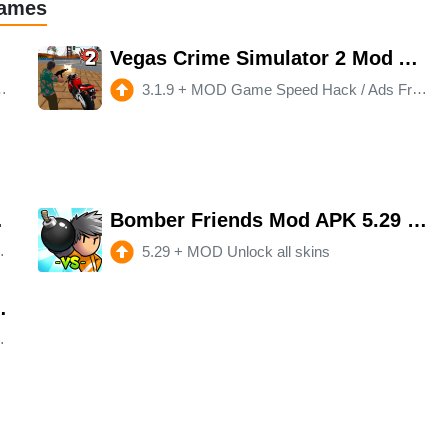
Games
Vegas Crime Simulator 2 Mod APK 3.1.9 (Unlimited money)(Free purchase)(Mod speed)
3.1.9
+
MOD Game Speed Hack / Ads Free- money
Mod speed)
Bomber Friends Mod APK 5.29 (Unlocked)
5.29
+
MOD Unlock all skins
s Mod APK 2.1.82