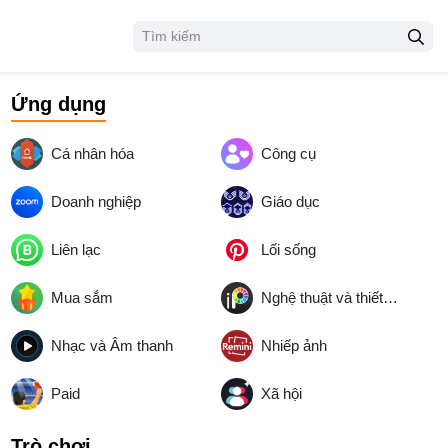
Ứng dụng
Cá nhân hóa
Công cụ
Doanh nghiệp
Giáo dục
Liên lạc
Lối sống
Mua sắm
Nghệ thuật và thiết kế
Nhạc và Âm thanh
Nhiếp ảnh
Paid
Xã hội
Trò chơi