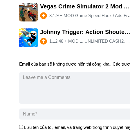
Vegas Crime Simulator 2 Mod APK 3.1.9 (Unlimited money)(Free purchase)(Mod speed)
3.1.9
+
MOD Game Speed Hack / Ads Free- money
Johnny Trigger: Action Shooter Mod APK 1.12.48 (Remove ads)(Unlimited mo
1.12.48
+
MOD 1. UNLIMITED CASH2. HIGH LEVEL3. NO ADS
Email của bạn sẽ không được hiển thị công khai.
Các trườ
Lưu tên của tôi, email, và trang web trong trình duyệt này