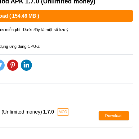
od APK 1.7.0 (Unlimited money)
ad ( 154.46 MB )
rs
miễn phí. Dưới đây là một số lưu ý:
ử dụng ứng dụng CPU-Z
 (Unlimited money)
1.7.0
MOD
Download