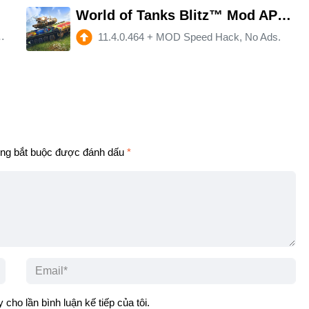
World of Tanks Blitz™ Mod APK 11.4.0.464 (Remove ads)(Mod speed)
11.4.0.464
+
MOD Speed Hack, No Ads.
ney)
ng bắt buộc được đánh dấu
*
 cho lần bình luận kế tiếp của tôi.