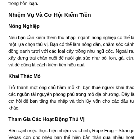
trong hỗn loạn.
Nhiệm Vụ Và Cơ Hội Kiếm Tiền
Nông Nghiệp
Nếu bạn cần kiếm thêm thu nhập, ngành nông nghiệp có thể là
một lựa chọn thú vị. Bạn có thể làm nông dân, chăm sóc cánh
đồng xanh tươi với các loại cây trồng như ngũ cốc. Ngoài ra,
xây dựng trại chăn nuôi để nuôi gia súc như bò, lợn, gà, cừu
và dê cũng là cách kiếm tiền hiệu quả.
Khai Thác Mỏ
Trở thành một ông chủ hầm mỏ khi bạn thuê người khai thác
các nguồn tài nguyên phong phú trong mỏ địa phương. Đây là
cơ hội để bạn tăng thu nhập và tích lũy vốn cho các đầu tư
khác.
Tham Gia Các Hoạt Động Thú Vị
Bên cạnh việc thực hiện nhiệm vụ chính, Rope Frog – Strange
Vegas còn cho phép bạn thể hiện bản thân qua nhiều hoạt