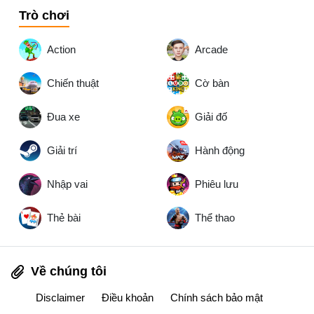
Trò chơi
Action
Arcade
Chiến thuật
Cờ bàn
Đua xe
Giải đố
Giải trí
Hành động
Nhập vai
Phiêu lưu
Thẻ bài
Thể thao
Về chúng tôi
Disclaimer
Điều khoản
Chính sách bảo mật