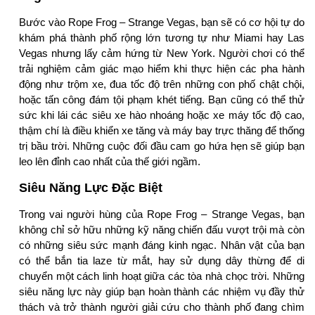
Bước vào Rope Frog – Strange Vegas, bạn sẽ có cơ hội tự do
khám phá thành phố rộng lớn tương tự như Miami hay Las
Vegas nhưng lấy cảm hứng từ New York. Người chơi có thể
trải nghiệm cảm giác mạo hiểm khi thực hiện các pha hành
động như trộm xe, đua tốc độ trên những con phố chật chội,
hoặc tấn công đám tội phạm khét tiếng. Bạn cũng có thể thử
sức khi lái các siêu xe hào nhoáng hoặc xe máy tốc độ cao,
thậm chí là điều khiển xe tăng và máy bay trực thăng để thống
trị bầu trời. Những cuộc đối đầu cam go hứa hẹn sẽ giúp bạn
leo lên đỉnh cao nhất của thế giới ngầm.
Siêu Năng Lực Đặc Biệt
Trong vai người hùng của Rope Frog – Strange Vegas, bạn
không chỉ sở hữu những kỹ năng chiến đấu vượt trội mà còn
có những siêu sức mạnh đáng kinh ngạc. Nhân vật của bạn
có thể bắn tia laze từ mắt, hay sử dụng dây thừng để di
chuyển một cách linh hoạt giữa các tòa nhà chọc trời. Những
siêu năng lực này giúp bạn hoàn thành các nhiệm vụ đầy thử
thách và trở thành người giải cứu cho thành phố đang chìm