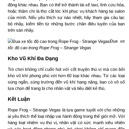
động khác nhau. Bạn có thể trở thành tài xế taxi, lính cứu hỏa,
hoặc thậm chí là thợ cắt tóc khi phục vụ khách hàng tại salon
của mình. Nếu yêu thích sự náo nhiệt, hãy tham gia câu lạc
bộ nhảy, kiếm tiền từ những bước chân điêu luyện của bạn
trên sàn nhảy.
Đua xe
tốc độ cao trong Rope Frog – Strange Vegas
Kho Vũ Khí Đa Dạng
Trò chơi không chỉ cuốn hút với cốt truyện thú vị mà còn bởi
kho vũ khí phong phú với hơn 60 loại khác nhau. Từ các loại
súng ngắn, súng trường đến vũ khí hạng nặng, bạn có vô số
lựa chọn để trang bị cho nhân vật và tiêu diệt kẻ thù.
Kết Luận
Rope Frog – Strange Vegas là tựa game tuyệt vời cho những
ai yêu thích thể loại nhập vai hành động trong thế giới mở. Với
hàng loạt nhiệm vụ thú vị, nhân vật có sức mạnh siêu nhiên
và các hoạt động phong phú, trò chơi không chỉ mang đến