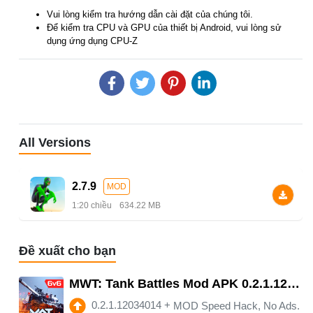
Vui lòng kiểm tra hướng dẫn cài đặt của chúng tôi.
Để kiểm tra CPU và GPU của thiết bị Android, vui lòng sử
dụng ứng dụng CPU-Z
All Versions
2.7.9
MOD
1:20 chiều
634.22 MB
Đề xuất cho bạn
MWT: Tank Battles Mod APK 0.2.1.12034014 (Remove ads)(Mod speed)
0.2.1.12034014
+
MOD Speed Hack, No Ads.