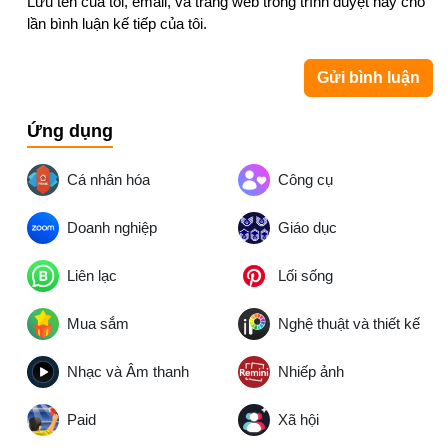
Lưu tên của tôi, email, và trang web trong trình duyệt này cho
lần bình luận kế tiếp của tôi.
Ứng dụng
Cá nhân hóa
Công cụ
Doanh nghiệp
Giáo dục
Liên lạc
Lối sống
Mua sắm
Nghệ thuật và thiết kế
Nhạc và Âm thanh
Nhiếp ảnh
Paid
Xã hội