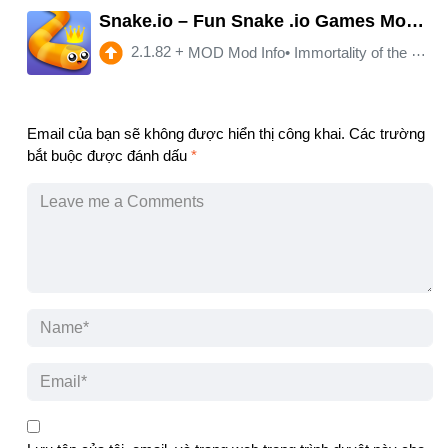
Snake.io – Fun Snake .io Games Mod APK 2.1.82
2.1.82
+
MOD Mod Info• Immortality of the player • unlocking all skins • unlocking the shutdown of advertising
Email của bạn sẽ không được hiển thị công khai.
Các trường
bắt buộc được đánh dấu
*