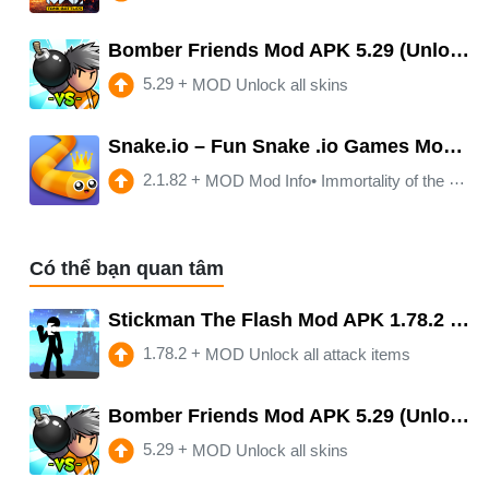
Bomber Friends Mod APK 5.29 (Unlocked)
5.29
+
MOD Unlock all skins
Snake.io – Fun Snake .io Games Mod APK 2.1.82
2.1.82
+
MOD Mod Info• Immortality of the player • unlocking all skins • unlocking the shutdown of advertising
Có thể bạn quan tâm
Stickman The Flash Mod APK 1.78.2 (Unlocked)(Free purchase)(Invincible)
1.78.2
+
MOD Unlock all attack items
Bomber Friends Mod APK 5.29 (Unlocked)
5.29
+
MOD Unlock all skins